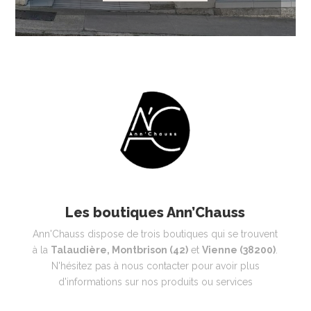
Les boutiques Ann’Chauss
Ann'Chauss dispose de trois boutiques qui se trouvent
à la
Talaudière, Montbrison (42)
et
Vienne (38200)
.
N'hésitez pas à nous contacter pour avoir plus
d'informations sur nos produits ou services