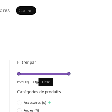
oires
Contact
Filtrer par
Price:
€89
—
€199
Filter
Catégories de produits
Accessoires
(0)
Autres
(71)