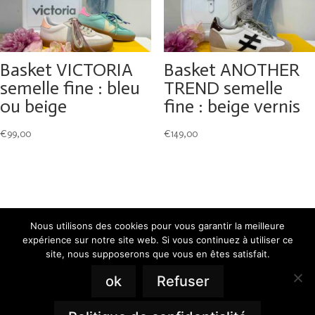
Basket VICTORIA
Basket ANOTHER
semelle fine : bleu
TREND semelle
ou beige
fine : beige vernis
€
99,00
€
149,00
Nous utilisons des cookies pour vous garantir la meilleure
expérience sur notre site web. Si vous continuez à utiliser ce
site, nous supposerons que vous en êtes satisfait.
ok
Refuser
Mentions Légales
Politique de Confidentialité
Plan du Site
Création Site Internet | WEBILIKO |