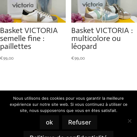
Basket VICTORIA
Basket VICTORIA :
semelle fine :
multicolore ou
paillettes
léopard
€
99,00
€
99,00
Nous utilisons des cookies pour vous garantir la meilleure
expérience sur notre site web. Si vous continuez à utiliser ce
site, nous supposerons que vous en êtes satisfait.
ok
Refuser
Mentions Légales
Politique de Confidentialité
Plan du Site
Création Site Internet | WEBILIKO |