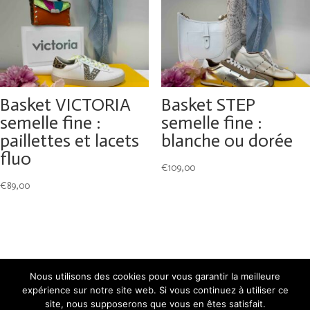
Basket VICTORIA
Basket STEP
semelle fine :
semelle fine :
paillettes et lacets
blanche ou dorée
fluo
€
109,00
€
89,00
Nous utilisons des cookies pour vous garantir la meilleure
expérience sur notre site web. Si vous continuez à utiliser ce
site, nous supposerons que vous en êtes satisfait.